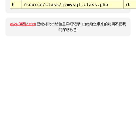
6
/source/class/jzmysql.class.php
76
www.365jz.com
已经将此出错信息详细记录, 由此给您带来的访问不便我
们深感歉意.