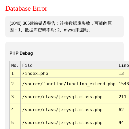
Database Error
(1040) 365建站错误警告：连接数据库失败，可能的原
因：1、数据库密码不对; 2、mysql未启动。
PHP Debug
No.
File
Line
1
/index.php
13
2
/source/function/function_extend.php
1548
3
/source/class/jzmysql.class.php
211
4
/source/class/jzmysql.class.php
62
5
/source/class/jzmysql.class.php
94