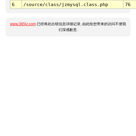
6
/source/class/jzmysql.class.php
76
www.365jz.com
已经将此出错信息详细记录, 由此给您带来的访问不便我
们深感歉意.