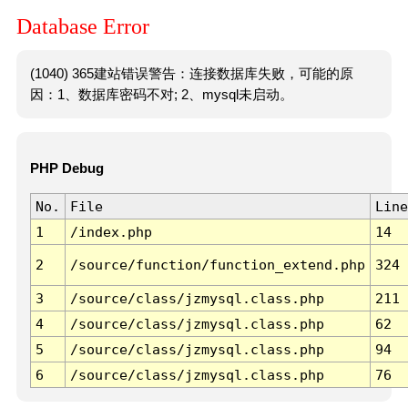
Database Error
(1040) 365建站错误警告：连接数据库失败，可能的原
因：1、数据库密码不对; 2、mysql未启动。
PHP Debug
No.
File
Line
1
/index.php
14
2
/source/function/function_extend.php
324
3
/source/class/jzmysql.class.php
211
4
/source/class/jzmysql.class.php
62
5
/source/class/jzmysql.class.php
94
6
/source/class/jzmysql.class.php
76