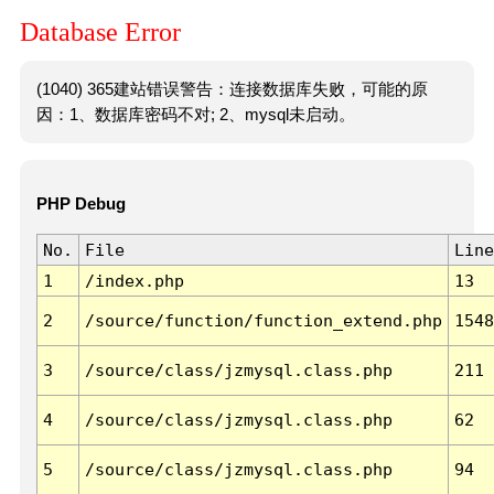
Database Error
(1040) 365建站错误警告：连接数据库失败，可能的原
因：1、数据库密码不对; 2、mysql未启动。
PHP Debug
No.
File
Line
1
/index.php
13
2
/source/function/function_extend.php
1548
3
/source/class/jzmysql.class.php
211
4
/source/class/jzmysql.class.php
62
5
/source/class/jzmysql.class.php
94