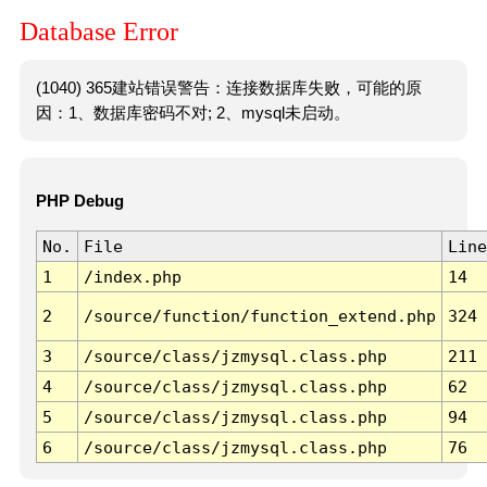
Database Error
(1040) 365建站错误警告：连接数据库失败，可能的原
因：1、数据库密码不对; 2、mysql未启动。
PHP Debug
No.
File
Line
1
/index.php
14
2
/source/function/function_extend.php
324
3
/source/class/jzmysql.class.php
211
4
/source/class/jzmysql.class.php
62
5
/source/class/jzmysql.class.php
94
6
/source/class/jzmysql.class.php
76