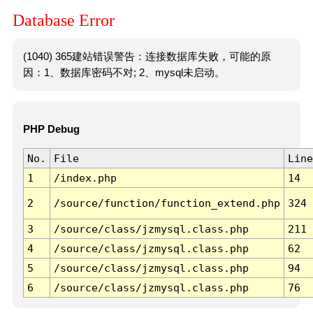
Database Error
(1040) 365建站错误警告：连接数据库失败，可能的原
因：1、数据库密码不对; 2、mysql未启动。
PHP Debug
No.
File
Line
1
/index.php
14
2
/source/function/function_extend.php
324
3
/source/class/jzmysql.class.php
211
4
/source/class/jzmysql.class.php
62
5
/source/class/jzmysql.class.php
94
6
/source/class/jzmysql.class.php
76