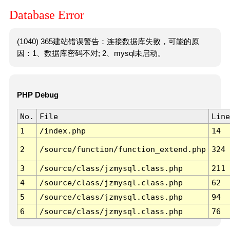
Database Error
(1040) 365建站错误警告：连接数据库失败，可能的原
因：1、数据库密码不对; 2、mysql未启动。
PHP Debug
No.
File
Line
1
/index.php
14
2
/source/function/function_extend.php
324
3
/source/class/jzmysql.class.php
211
4
/source/class/jzmysql.class.php
62
5
/source/class/jzmysql.class.php
94
6
/source/class/jzmysql.class.php
76