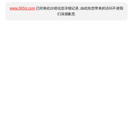
www.365jz.com
已经将此出错信息详细记录, 由此给您带来的访问不便我
们深感歉意.